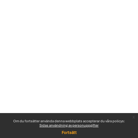
x
Om du fortsätter använda denna webbplats accepterar du våra policys:
Sidas användning av personuppgifter
Fortsätt